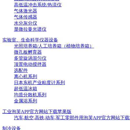
高低温冲击系统/热流仪
气体激光器
气体传感器
水分灰分仪
显微拉曼光谱仪
实验室、生命科学仪器设备
光照培养箱/人工培养箱（植物培养箱）
微孔板孵育器
多管旋涡混匀仪
顶置电动搅拌器
选配件
离心机系列
日本东机产业粘度计系列
超低温冰箱
均质分散机系列
金属浴系列
工业泡芙APP官方网站下载苹果版
汽车,航空,高铁,动车,军工零部件用泡芙APP官方网站下
制冷设备