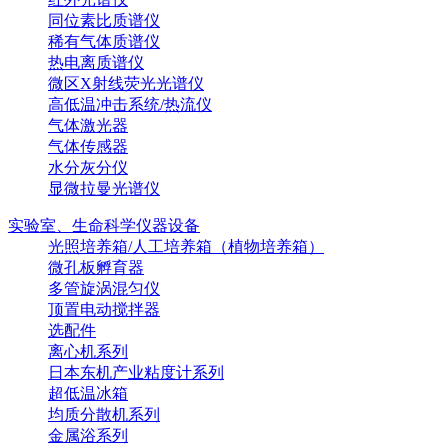
同位素比质谱仪
稀有气体质谱仪
热电离质谱仪
微区X射线荧光光谱仪
高低温冲击系统/热流仪
气体激光器
气体传感器
水分灰分仪
显微拉曼光谱仪
实验室、生命科学仪器设备
光照培养箱/人工培养箱（植物培养箱）
微孔板孵育器
多管旋涡混匀仪
顶置电动搅拌器
选配件
离心机系列
日本东机产业粘度计系列
超低温冰箱
均质分散机系列
金属浴系列