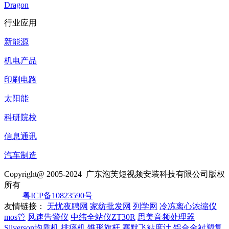
Dragon
行业应用
新能源
机电产品
印刷电路
太阳能
科研院校
信息通讯
汽车制造
Copyright@ 2005-2024
广东泡芙短视频安装科技有限公司
版权
所有
粤ICP备10823590号
友情链接：
无忧夜聘网
家纺批发网
列学网
冷冻离心浓缩仪
mos管
风速告警仪
中纬全站仪ZT30R
思美音频处理器
Silverson均质机
排痰机
锥形旗杆
赛默飞粘度计
铝合金衬塑复