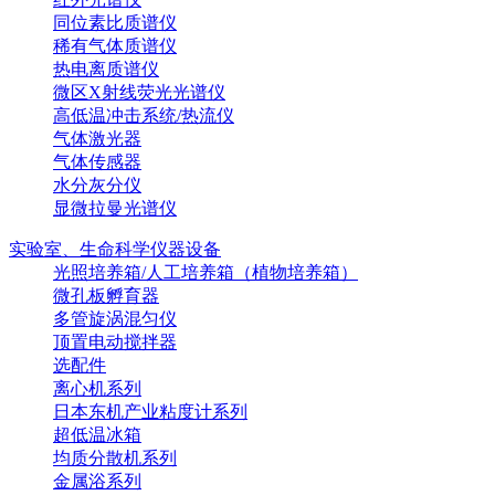
同位素比质谱仪
稀有气体质谱仪
热电离质谱仪
微区X射线荧光光谱仪
高低温冲击系统/热流仪
气体激光器
气体传感器
水分灰分仪
显微拉曼光谱仪
实验室、生命科学仪器设备
光照培养箱/人工培养箱（植物培养箱）
微孔板孵育器
多管旋涡混匀仪
顶置电动搅拌器
选配件
离心机系列
日本东机产业粘度计系列
超低温冰箱
均质分散机系列
金属浴系列